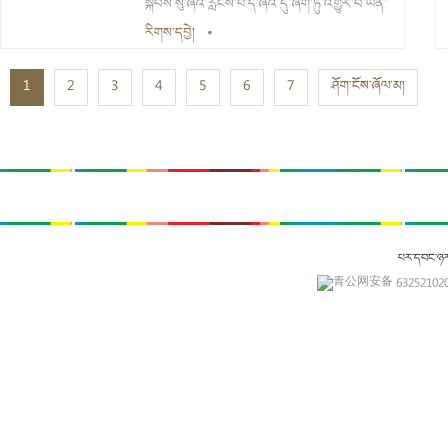
སྐབས་སུ་ཞའི་རླངས་པ་དེ་ཞའི་དུ་ཞག་ཏུ་འགྱུར་བ་ཡིན་
ཞིང་། ཞ་ཕྱེ་དཀར་པོ་བཟོ་བའི་གོ་རིམ་ཁྲོད་དུ་ཞའི་དུ་
རིགས་དབྱེ།
•
ཞག་གང་སར་ཁྱབ་ནས། མཁའ་དབུགས་སྦག་བཙོག་བཟོ་
1
2
3
4
5
6
7
ཤོག་ངོས་ཞོལ་མ།
བ་དང་། མཁའ་དབུགས་ཁྲོད་ཀྱི་ཞའི་དུ་ཞག་གིས་མིའི་
བདེ་ཐང་ལ་གནོད་པ་ཡིན།
པར་དབང་ཉ
青公网安备 632521020