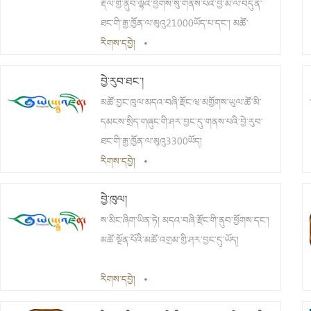
འབོད་པ་རེད།
རྡལ་གྱི་ནུབ་ལྷོའི་ཕྱོགས་སུ་གནས་པའི་བྱེ་མ་ལ་བདུན་
ཐང་གི་རྒྱ་ཁྱོན་ལ་མུའུ21000ཡོད་པ་དང་། མཚོ་
འཕགས་ལ་སྨི3300ཡོད།
རིགས་དབྱེ།
•
བྱེ་རུབ་ཐང་།
མཚོ་བྱང་ཁུལ་མདའ་བཞི་རྫོང་ཝ་མགྱོགས་ཡུལ་ཚོ་མི་
དམངས་སྲིད་གཞུང་གི་ཤར་བྱང་དུ་གནས་པའི་བྱེ་རུབ་
ཐང་གི་རྒྱ་ཁྱོན་ལ་མུའུ3300ཡོད།
རིགས་དབྱེ།
•
བྱེ་ཁུལ།
ས་མིང་ཞིག་ཡིན་ཏེ། མདའ་བཞི་རྫོང་གི་ནུབ་ཕྱོགས་དང་།
མཚོ་སྔོན་པོའི་མཚོ་འགྲམ་གྱི་ཤར་བྱང་དུ་ཡོད།
རིགས་དབྱེ།
•