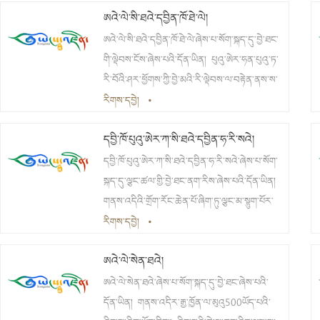
ཨའེ་ལེ་སི་ཐའེ་དབྱིན་ཁོ་ཐེ་ལེ།
གྱུར་པའི་བཤད་སྲོལ་ཡོད་ཅིང་། དེའི་རྗེས་ས་དེའི་འབྲོག་
དམངས་ཀྱིས་འདིར་ལ་བཙས་བསྟད་པས་ས་མིང་ལ་དེ་
ཨའེ་ལེ་སི་ཐའེ་དབྱིན་ཁོ་ཐེ་ལེ་ཞེས་པ་སོག་སྐད་དུ་བྱེ་ཐང་
ལྟར་ཐོགས། གྲོང་རྡལ་མ་བཙུགས་སྔོན་གྱི་འཛོམས་རྒྱལ་
གི་ལྡེབས་ངོས་ཞེས་པའི་དོན་ཡིན། པུའུ་ཨེར་ཧན་པུའུ་ཏ་
ཡུལ་ཚོའི་བྱང་ཕྱོགས་ཀྱི་སྤྱི་ལེ20ཡས་མས་ཀྱི་མཚམས་
རི་བོའི་ཤར་ཕྱོགས་ཀྱི་བྱེ་མའི་རི་ལྡེབས་ལ་བརྟེན་ནས་ས་
སུ་ཡོད།
མིང་ལ་དེ་ལྟར་ཐོགས། མཚོ་འཕགས་སྨི4200ཡོད།
རིགས་དབྱེ།
•
གྲོང་རྡལ་མ་བཙུགས་སྔོན་གྱི་འཛོམས་རྒྱལ་ཡུལ་ཚོའི་ལྷོ་
དབྱི་ཁོ་པུའུ་ཨེར་ཀ་སི་ཐའེ་དབྱིན་ཧ་རི་སའེ།
ཕྱོགས་ཀྱི་སྤྱི་ལེ88ཡས་མས་ཀྱི་མཚམས་སུ་ཡོད།
དབྱི་ཁོ་པུའུ་ཨེར་ཀ་སི་ཐའེ་དབྱིན་ཧ་རི་སའེ་ཞེས་པ་སོག་
སྐད་དུ་ལྕང་ཚལ་གྱི་བྱེ་ཐང་ནག་རིས་ཞེས་པའི་དོན་ཡིན།
གནས་འདིའི་གྲོག་རོང་ཆེན་པོ་ཞིག་ཏུ་ལྕང་མ་སྟུག་པོར་
སྐྱེས་ཡོད་ཅིང་། གྲམ་པའི་ས་མདོག་ནག་ཤས་ཆེ་བས་ས་
རིགས་དབྱེ།
•
མིང་ལ་དེ་ལྟར་ཐོགས། མཚོ་འཕགས་སྨི3500ཡོད།
ཨའེ་ལེ་སེན་ཐའེ།
ཞིང་རྒྱལ་ཡུལ་ཚོའི་ལྷོ་ཕྱོགས་ཀྱི་སྤྱི་ལེ16ཡས་མས་ཀྱི་
མཚམས་སུ་ཡོད།
ཨའེ་ལེ་སེན་ཐའེ་ཞེས་པ་སོག་སྐད་དུ་བྱེ་ཐང་ཞེས་པའི་
དོན་ཡིན། གནས་འདིར་རྒྱ་ཁྱོན་ལ་མུའུ500ཡོད་པའི་