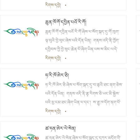
སྤྱི་ལེ20ཡས་མས་ཀྱི་མཚམས་སུ་ཡོད།
རིགས་དབྱེ།
•
ཆུན་ཁོ་ཀོ་དབྱིན་པའོ་རི་ཀོ།
ཆུན་ཁོ་ཀོ་དབྱིན་པའོ་རི་ཀོ་ཞེས་པ་སོག་སྐད་དུ་ཀོ་ཁུག་
ལྟ་བུའི་བྱེ་ཕུང་ཞེས་པའི་དོན་ཡིན། གནས་འདི་ནི་ཀྱོག་
དབྱིབས་ཀྱི་བྱེ་ཕུང་ཆེན་པོ་ཞིག་ཡིན་པས་ས་མིང་ལ་དེ་
ལྟར་ཐོགས། འཛོམས་རྒྱལ་གྲོང་རྡལ་ནུབ་ཕྱོགས་ཀྱི་སྤྱི་
རིགས་དབྱེ།
•
ལེ10ཡས་མས་ཀྱི་མཚམས་སུ་ཡོད།
ཧ་རི་ཁོ་ཨེར་ཅི།
ཧ་རི་ཁོ་ཨེར་ཅི་ཞེས་པ་སོག་སྐད་དུ་བ་ཚྭའི་ཐང་ནག་ཅེས་
པའི་དོན་ཡིན། གནས་འདི་ནི་རྩྭ་རིགས་ཅི་ཡང་མི་སྐྱེས་
པའི་མྱ་ངམ་ཐང་ཞིག་ཡིན་པ་དང་། ས་རྒྱུ་ཁ་དོག་ནག་པོ་
ཡིན་པས་ས་མིང་ལ་དེ་ལྟར་ཐོགས། འཛོམས་རྒྱལ་གྲོང་
རིགས་དབྱེ།
•
རྡལ་ནུབ་ཕྱོགས་ཀྱི་སྤྱི་ལེ33ཡས་མས་ཀྱི་མཚམས་སུ་ཡོད།
ཚ་ཧན་ཨེར་ལེ་སེན།
ཚ་ཧན་ཨེར་ལེ་སེན་ཞེས་པ་སོག་སྐད་དུ་དཀར་མདོག་གི་