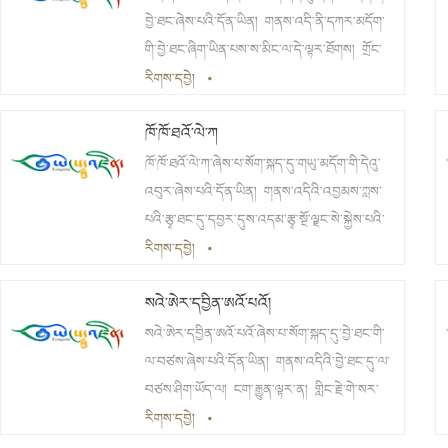
བྱེ་ཐང་ཞེས་པའི་དོན་ཡིན། གནས་འདི་ནི་དཀར་མདོག་
གི་བྱེ་ཐང་ཞིག་ཡིན་པས་ས་མིང་ལ་དེ་ལྟར་ཐོགས། གྲོང་
རྡལ་མ་བཙུགས་སྔོན་གྱི་འཛོམས་རྒྱལ་ཡུལ་ཚོའི་བྱང་
རིགས་དབྱེ།
•
ཕྱོགས་ཀྱི་སྤྱི་ལེ 20ཡས་མས་ཀྱི་མཚམས་སུ་ཡོད།
ཁོ་ཁོ་ཐའོ་ལེ་ཀ
ཁོ་ཁོ་ཐའོ་ལེ་ཀ་ཞེས་པ་སོག་སྐད་དུ་གཡུ་མདོག་གི་དེའུ་
འབུར་ཞེས་པའི་དོན་ཡིན། གནས་འདིའི་འབྱམས་ཀླས་
པའི་རྩྭ་ཐང་དུ་དབྱར་དུས་འདམ་རྩྭ་སྔོ་ལྗང་སེ་སྐྱེས་པའི་
དེའུ་འབུར་ཞིག་ཡོད་པས་ས་མིང་ལ་དེ་ལྟར་ཐོགས། གྲོང་
རིགས་དབྱེ།
•
རྡལ་མ་བཙུགས་སྔོན་གྱི་འཛོམས་རྒྱལ་ཡུལ་ཚོའི་བྱང་
སའེ་ཨེར་དབྱིན་ཨའོ་པའོ།
ཤར་ཕྱོགས་ཀྱི་སྤྱི་ལེ86ཡས་མས་ཀྱི་མཚམས་སུ་ཡོད།
སའེ་ཨེར་དབྱིན་ཨའོ་པའོ་ཞེས་པ་སོག་སྐད་དུ་བྱེ་ཐང་གི་
ལ་བཙས་ཞེས་པའི་དོན་ཡིན། གནས་འདིའི་བྱེ་ཐང་དུ་ལ་
བཙས་ཤིག་ཡོད་ལ། ངག་རྒྱུན་ལྟར་ན། གླིང་རྗེ་གེ་སར་
གྱིས་རྟ་རྩལ་སྦྱང་ཆེད། ས་གཞན་དུ་བྱེ་མ་འཁྱེར་ཡོང་
རིགས་དབྱེ།
•
ནས་གནས་འདིར་སྤུངས་རྗེས་བྱེ་མའི་ཐང་ཆེན་ཞིག་ཏུ་