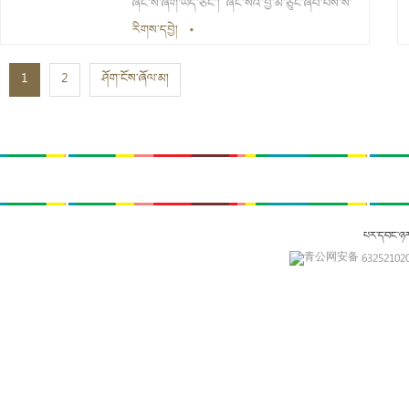
ཞིང་ས་ཞིག་ཡོད་ཅིང་། ཞིང་སའི་བྱེ་མ་ཅུང་ཞིབ་པས་ས་
མིང་ལ་དེ་ལྟར་ཐོགས། འབའ་ལུང་ཡུལ་ཚོའི་ལྷོ་ཕྱོགས་
རིགས་དབྱེ།
•
ཀྱི་སྤྱི་ལེ19ཡས་མས་ཀྱི་མཚམས་སུ་ཡོད།
1
2
ཤོག་ངོས་ཞོལ་མ།
པར་དབང་ཉ
青公网安备 632521020