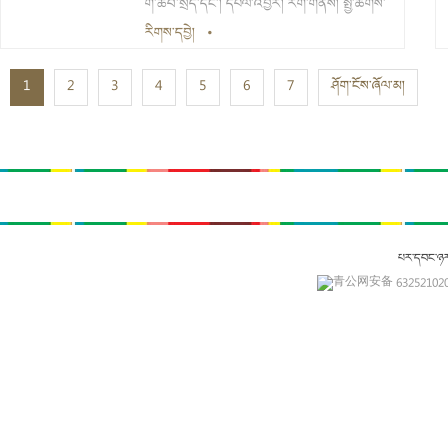
དཔལ་འབྱོར་རྒྱུན་མཐུད་ངང་འཕེལ་རྒྱས་ཆེན་པོ་འགྲོ་
གི་ཆབ་སྲིད་དང་། དཔལ་འབྱོར། རིག་གནས། སྤྱི་ཚོགས་
བའི་ཐོན་ལས་རྣམ་པ་དང་། དེང་རབས་ཅན་གྱི་དཔལ་
ཀྱི་ཡུལ་སྲོལ་གོམས་གཤིས་བཅས་ཀྱི་གནས་ཚུལ་མཚོན་
རིགས་དབྱེ།
•
འབྱོར་མ་ལག་གི་དོན་སྙིང་གཙོ་བོ་ཆགས་སུ་བཅུག་ནས།
པ་དང་། ཡུལ་སྐོར་གྱི་ནུས་པ་ལྡན་པའི་བྱ་དངོས་དང་རྒྱུ་
1
2
3
རིག་ལྡན་དཔལ་འབྱོར་གྱི་རྣམ་པ་ཐག་གཅོད་བྱེད་དགོས།
4
5
6
7
ཤོག་ངོས་ཞོལ་མ།
རྐྱེན་ཞིག་ཡིན།
པར་དབང་ཉ
青公网安备 632521020