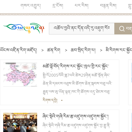
གསར་འགྱུར།
དྲ་ངོས།
པར་རིས།
བརྙན་རིས།
གླ
བརྡ
ཡོངས་འཛིན་རིག་མཛོད།
>
ཚན་རིག
>
ཆབ་སྲིད་རིག་པ།
>
མི་རིགས་རང་སྐྱོང
མཚོ་ལྷོ་བོད་རིགས་རང་སྐྱོང་ཁུལ་གྱི་རང་སྐྱོང་
སྲོལ་ཡིག
སྤྱི་ལོ2005ལོའི་ཟླ7པའི་ཚེས29ཉིན་མཚོ་སྔོན་ཞིང་
ཆེན་མི་དམངས་འཐུས་མི་ཚོགས་ཆེན་སྐབས་བཅུ་པའི་
རྒྱུན་ལས་ཨུ་ཡོན་ལྷན་ཁང་གི་ཚོགས་འདུ་ཐེངས་བཅུ་
བདུན་པའི་ཐོག་ཆོག་མཆན་གནང་བའི《（མཚོ་ལྷོ་
རིགས་དབྱེ།
•
བོད་རིགས་རང་སྐྱོང་ཁུལ་གྱི་རང་སྐྱོང་སྲོལ་ཡིག）བཟོ་
ཞིང་སྡེའི་གཞི་རིམ་རྩ་འཛུགས་འཛུགས་སྐྱོང་།
བཅོས་སྐོར་གྱི་མཚོ་ལྷོ་བོད་རིགས་རང་སྐྱོང་ཁུལ་མི་
དམངས་འཐུས་མི་ཚོགས་ཆེན་གྱི་ཆོད་དོན》གཞིར་
ཞིང་སྡེའི་གཞི་རིམ་རྩ་འཛུགས་འཛུགས་སྐྱོང་བྱ་རྒྱུ་ནི་