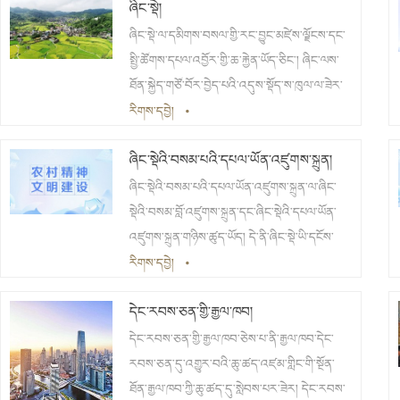
ཞིང་སྡེ།
ཞིང་སྡེ་ལ་དམིགས་བསལ་གྱི་རང་བྱུང་མཛེས་ལྗོངས་དང་
སྤྱི་ཚོགས་དཔལ་འབྱོར་གྱི་ཆ་རྐྱེན་ཡོད་ཅིང་། ཞིང་ལས་
ཐོན་སྐྱེད་གཙོ་བོར་བྱེད་པའི་འདུས་སྡོད་ས་ཁུལ་ལ་ཟེར་
བ་དང་། གྲོང་ཁྱེར་དང་གྲོང་རྡལ་དང་མི་འདྲ་བར་ཞིང་
རིགས་དབྱེ།
•
ལས་གཉེར་བའི་མི་ཚོགས་འདུས་སྡོད་ཁུལ་ཡིན།
ཞིང་སྡེའི་བསམ་པའི་དཔལ་ཡོན་འཛུགས་སྐྲུན།
ཞིང་སྡེའི་བསམ་པའི་དཔལ་ཡོན་འཛུགས་སྐྲུན་ལ་ཞིང་
སྡེའི་བསམ་བློ་འཛུགས་སྐྲུན་དང་ཞིང་སྡེའི་དཔལ་ཡོན་
འཛུགས་སྐྲུན་གཉིས་ཚུད་ཡོད། དེ་ནི་ཞིང་སྡེ་ཡི་དངོས་
པོའི་དཔལ་ཡོན་འཛུགས་སྐྲུན་དང་བསྡུར་ནས་བཤད་པ་
རིགས་དབྱེ།
•
ཡིན་ལ། སྤྱི་ཚོགས་རིང་ལུགས་ཀྱི་བསམ་པའི་དཔལ་ཡོན་
དེང་རབས་ཅན་གྱི་རྒྱལ་ཁབ།
སྤེལ་བའི་ཕྱོགས་གལ་ཆེན་ཞིག་ཀྱང་ཡིན།
དེང་རབས་ཅན་གྱི་རྒྱལ་ཁབ་ཅེས་པ་ནི་རྒྱལ་ཁབ་དེང་
རབས་ཅན་དུ་འགྱུར་བའི་ཆུ་ཚད་འཛམ་གླིང་གི་སྔོན་
ཐོན་རྒྱལ་ཁབ་ཀྱི་ཆུ་ཚད་དུ་སླེབས་པར་ཟེར། དེང་རབས་