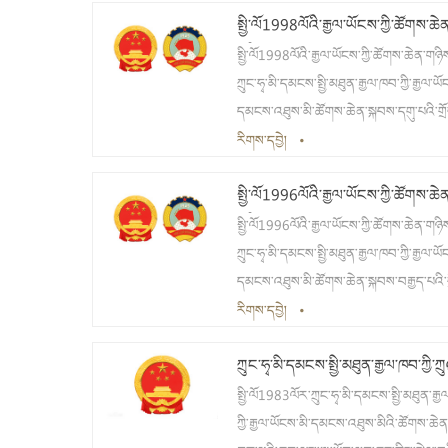
སྤྱི་ལོ1998ལོའི་རྒྱལ་ཡོངས་ཀྱི་ཚོགས་ཆེན
སྐབས་དགུ་པའི་གྲོས་ཚོགས་ཐེངས་གསུམ་པར་ཟེར། 
གཉིས།
ལོ2000ལོའི་ཟླ3པའི་ཚེས5ཉིན་རྒྱལ་ཡོངས་མ
སྤྱི་ལོ1998ལོའི་རྒྱལ་ཡོངས་ཀྱི་ཚོགས་ཆེན་གཉིས
འཐུས་མི་ཚོགས་ཆེན་སྐབས་དགུ་པའི་གྲོས་ཚོག
ཀྲུང་ཧྭ་མི་དམངས་སྤྱི་མཐུན་རྒྱལ་ཁབ་ཀྱི་རྒྱལ་ཡོ
གསུམ་པ་པེ་ཅིང་དུ་འཚོགས་པ་རེད། རྒྱལ་ཡོངས་ས
དམངས་འཐུས་མི་ཚོགས་ཆེན་སྐབས་དགུ་པའི་གྲོ
གྲོས་སྐབས་དགུ་པའི་གྲོས་ཚོགས་ཐེངས་གསུམ་པ་སྤ
ཚོགས་ཐེངས་དང་པོ་དང་། ཀྲུང་གོ་མི་དམངས་ཆབ
རིགས་དབྱེ།
•
ལོ2000ལོའི་ཟླ3པའི་ཚེས3ཉིན་པེ་ཅིང་དུ་འཚ
གྲོས་མོལ་ཚོགས་འདུའི་རྒྱལ་ཡོངས་ཨུ་ཡོན་ལྷན
རེད།
སྤྱི་ལོ1996ལོའི་རྒྱལ་ཡོངས་ཀྱི་ཚོགས་ཆེན
སྐབས་དགུ་པའི་གྲོས་ཚོགས་ཐེངས་དང་པོར་གོ། སྤྱ
གཉིས།
ལོ1998ལོའི་ཟླ3པའི་ཚེས5ཉིན་ནས་ཚེས19ཉ
སྤྱི་ལོ1996ལོའི་རྒྱལ་ཡོངས་ཀྱི་ཚོགས་ཆེན་གཉིས
རྒྱལ་ཡོངས་མི་དམངས་འཐུས་ཚོགས་སྐབས་དགུ་
ཀྲུང་ཧྭ་མི་དམངས་སྤྱི་མཐུན་རྒྱལ་ཁབ་ཀྱི་རྒྱལ་ཡོ
གྲོས་ཚོགས་ཐེངས་དང་པོ་པེ་ཅིང་དུ་འཚོགས་པ་ར
དམངས་འཐུས་མི་ཚོགས་ཆེན་སྐབས་བརྒྱད་པའི་ག
རྒྱལ་ཡོངས་སྲིད་གྲོས་སྐབས་དགུ་པའི་གྲོས་ཚོག
ཚོགས་ཐེངས་བཞི་པ་དང་། ཀྲུང་གོ་མི་དམངས་ཆབ
རིགས་དབྱེ།
•
དང་པོ་སྤྱི་ལོ1998ལོའི་ཟླ3པའི་ཚེས3ཉིན་ནས་
གྲོས་མོལ་ཚོགས་འདུའི་རྒྱལ་ཡོངས་ཨུ་ཡོན་ལྷན
ཚེས14ཉིན་བར་པེ་ཅིང་དུ་འཚོགས་པ་རེད།
ཀྲུང་ཧྭ་མི་དམངས་སྤྱི་མཐུན་རྒྱལ་ཁབ་ཀྱི་ཀྲུའ
སྐབས་བརྒྱད་པའི་གྲོས་ཚོགས་ཐེངས་བཞི་པར་གོ། ས
བཀའ་རྒྱ།(ཨང་ལྔ་པ)
ལོ1996ལོའི་ཟླ3པའི་ཚེས5ཉིན་རྒྱལ་ཡོངས་མ
སྤྱི་ལོ1983ལོར་ཀྲུང་ཧྭ་མི་དམངས་སྤྱི་མཐུན་རྒ
འཐུས་མི་ཚོགས་ཆེན་སྐབས་བརྒྱད་པའི་གྲོས་ཚོ
ཀྱི་རྒྱལ་ཡོངས་མི་དམངས་འཐུས་མིའི་ཚོགས་ཆེ