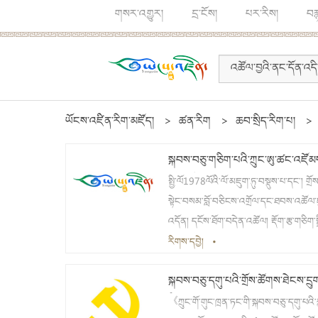
གསར་འགྱུར།
དྲ་ངོས།
པར་རིས།
བར
ཡོངས་འཛིན་རིག་མཛོད།
>
ཚན་རིག
>
ཆབ་སྲིད་རིག་པ།
>
སྐབས་བཅུ་གཅིག་པའི་ཀྲུང་ཨུ་ཚང་འཛོམས
ཚོགས་ཐེངས་གསུམ་པ།
སྤྱི་ལོ1978ལོའི་ལོ་མཇུག་ཏུ་བསྡུས་པ་དང་། གྲ
སྟེང་བསམ་བློ་བཅིངས་འགྲོལ་དང་ཐབས་འཚོལ་
འདོན། དངོས་ཐོག་བདེན་འཚོལ། རྡོག་རྩ་གཅིག་སྒ
བཅས་ཀྱི་སྒོ་ནས་མདུན་ལ་ལྟ་བའི་མཛུབ་སྟོན་བྱ
རིགས་དབྱེ།
•
ཕྱོགས་གཏན་ལ་ཕབ།
སྐབས་བཅུ་དགུ་པའི་གྲོས་ཚོགས་ཐེངས་དྲུ
སྤྱི་བསྒྲགས།
《ཀྲུང་གོ་གུང་ཁྲན་ཏང་གི་སྐབས་བཅུ་དགུ་པའི་ཀ