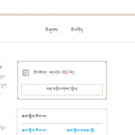
ཐོ་ཞུགས།
ཐོ་འགོད།
ས་
93
གྲོས་ཚོགས། བརྡ་འགྲེལ
ཡོད།
བྱང་
དྲུག་
བརྡ་འགྲེལ་གསར་སྤེལ།
་
ན་
ཆབ་སྲིད་རིག་པ།
་
སྤྱི་
སྙིང་
ཆབ་སྲིད་རིག་པ།
ཆབ་སྲིད་བསམ་བློ།