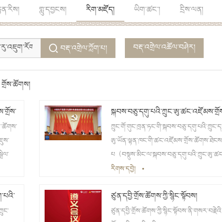
ྙན་རིས།
གླུ་དབྱངས།
རིག་མཛོད།
ཡིག་ཚང་།
དྲིས་ལན།
བརྡ་འགྲེལ་འཚོལ་བཤེར།
བརྡ་འགྲེལ་ཀློག་པ།
གྲོས་ཚོགས།
་གྲོས་
སྐབས་བཅུ་དགུ་པའི་ཀྲུང་ཨུ་ཚང་འཛོམས་གྲོ
ཚོགས་ཐེངས་དྲུག་པ།
ོས་ཚོགས་
ཀྲུང་གོ་གུང་ཁྲན་ཏང་གི་སྐབས་བཅུ་དགུ་པའི་ཀྲུང་ད
ཇུས་
ཨུ་ཡོན་ལྷན་ཁང་གི་ཚང་འཛོམས་གྲོས་ཚོགས་ཐེངས་
ྲིལ་
པ（བསྡུས་མིང་ལ་སྐབས་བཅུ་དགུ་པའི་ཀྲུང་ཨུ་ཚང
ེད་
འཛོམས་གྲོས་ཚོགས་ཐེངས་དྲུག་པ་ཟེར）སྤྱི་
རིགས་དབྱེ།
•
ལོ2021ལོའི་ཟླ11པའི་ཚེས8ཉིན་ནས་ཚེས11ཉི
ག་པའི་
ཙུན་དབྱི་གྲོས་ཚོགས་ཀྱི་སྙིང་སྟོབས།
བར་པེ་ཅིང་དུ་འཚོགས། སྤྱི་ལོ2021ལོའི་ཟླ11པའི
ཚེས8ཉིན་གྱི་སྔ་དྲོར། ཀྲུང་དབྱང་ཨུ་ཡོན་ལྷན་ཁང་གི་
ྲུང་
ཙུན་དབྱི་གྲོས་ཚོགས་ཀྱི་སྙིང་སྟོབས་ནི་གསར་བརྗེའི་