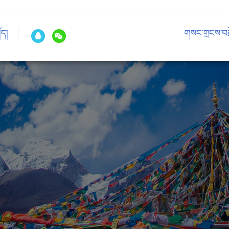
ོད།
གསང་གྲངས་བརྗ