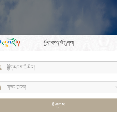
སྤྱོད་མཁན་ཐོ་ཞུགས།
ཐོ་ཞུགས།