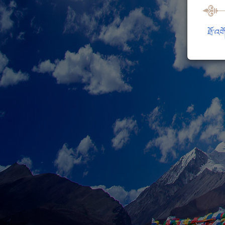
ཐོ་འག