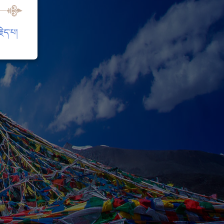
ེད་པ།