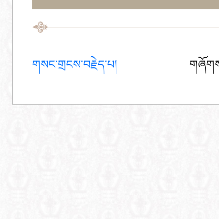
གསང་གྲངས་བརྗེད་པ།
གཞོགས