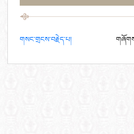
གསང་གྲངས་བརྗེད་པ།
གཞོགས