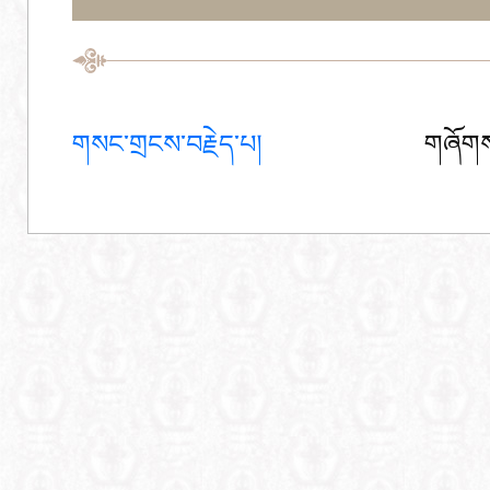
གསང་གྲངས་བརྗེད་པ།
གཞོགས