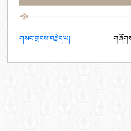
གསང་གྲངས་བརྗེད་པ།
གཞོགས