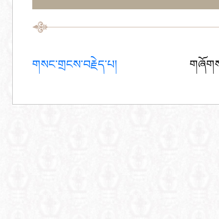
གསང་གྲངས་བརྗེད་པ།
གཞོགས