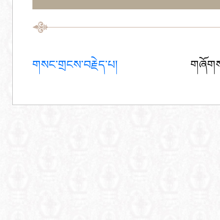
གསང་གྲངས་བརྗེད་པ།
གཞོགས