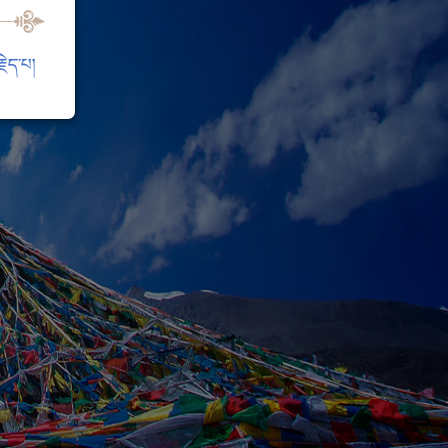
ེད་པ།