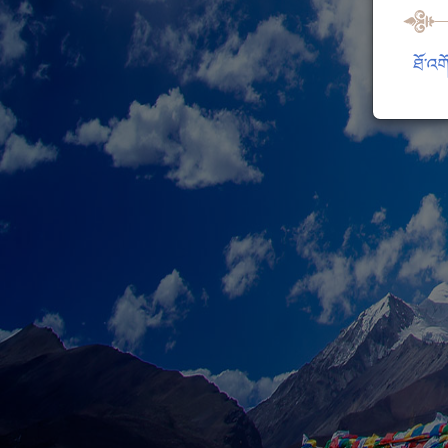
ཐོ་འག