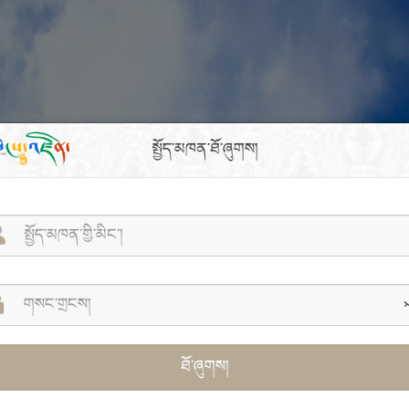
སྤྱོད་མཁན་ཐོ་ཞུགས།
ཐོ་ཞུགས།