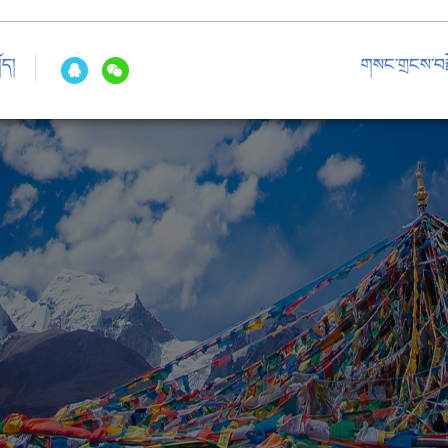
ོད།
གསང་གྲངས་བརྗ