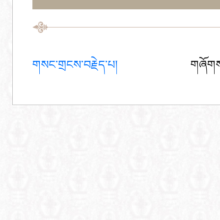
གསང་གྲངས་བརྗེད་པ།
གཞོགས