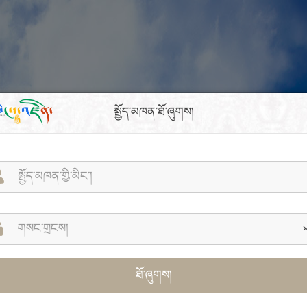
སྤྱོད་མཁན་ཐོ་ཞུགས།
ཐོ་ཞུགས།