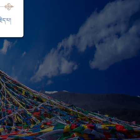
ེད་པ།