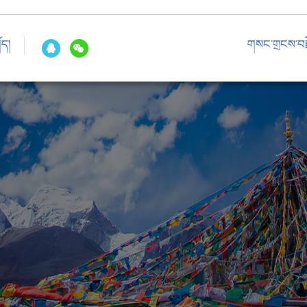
ོད།
གསང་གྲངས་བརྗ