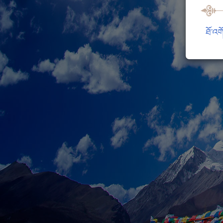
ཐོ་འག