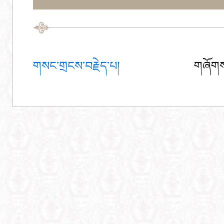
གསང་གྲངས་བརྗེད་པ།
གཞོགས