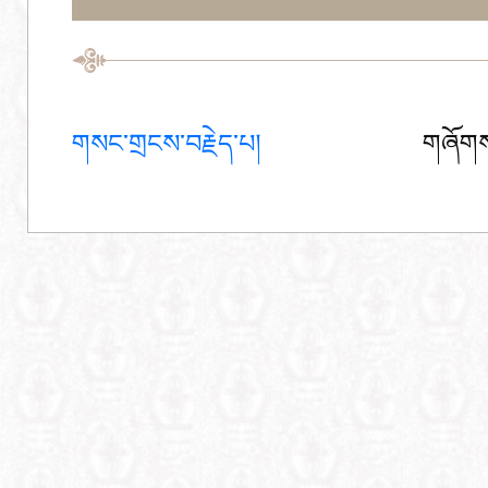
གསང་གྲངས་བརྗེད་པ།
གཞོགས