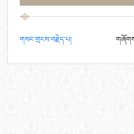
གསང་གྲངས་བརྗེད་པ།
གཞོགས