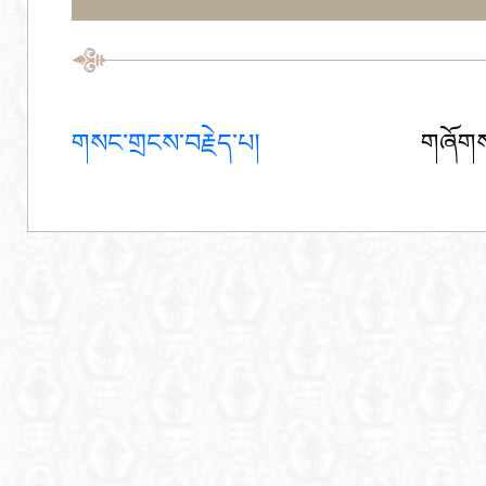
གསང་གྲངས་བརྗེད་པ།
གཞོགས