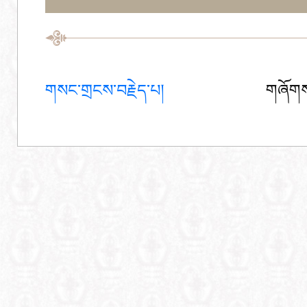
གསང་གྲངས་བརྗེད་པ།
གཞོགས