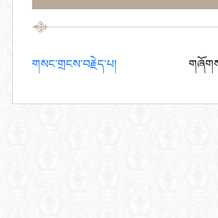
གསང་གྲངས་བརྗེད་པ།
གཞོགས