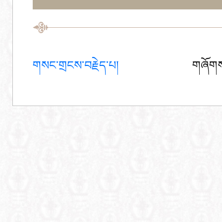
གསང་གྲངས་བརྗེད་པ།
གཞོགས