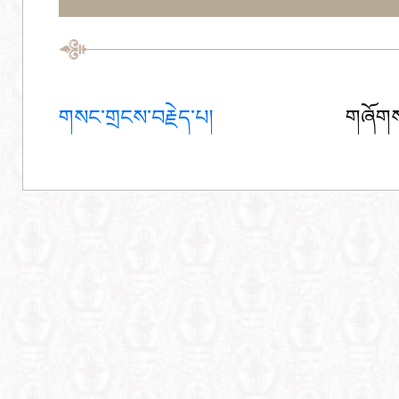
གསང་གྲངས་བརྗེད་པ།
གཞོགས