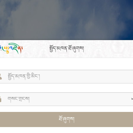
སྤྱོད་མཁན་ཐོ་ཞུགས།
ཐོ་ཞུགས།