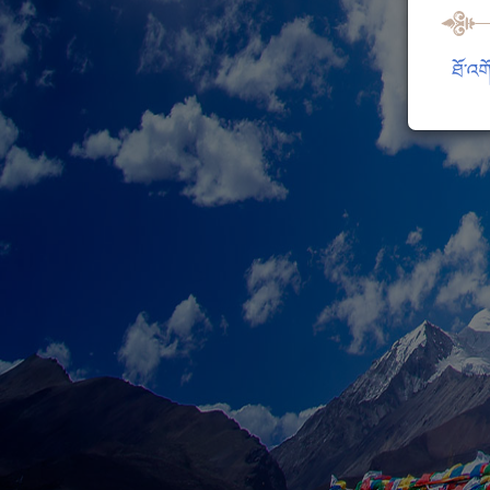
ཐོ་འག