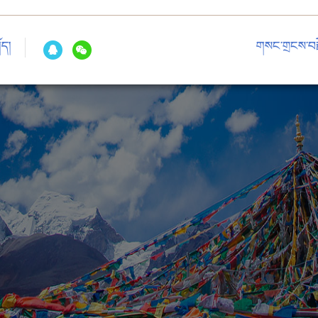
ོད།
གསང་གྲངས་བརྗ