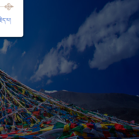
ེད་པ།