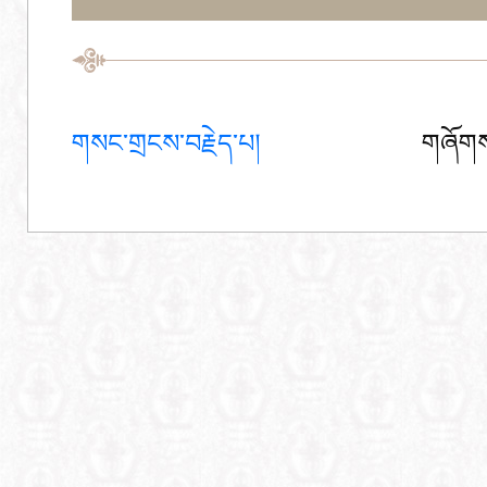
གསང་གྲངས་བརྗེད་པ།
གཞོགས