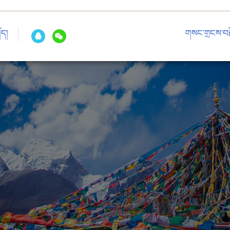
ོད།
གསང་གྲངས་བརྗ