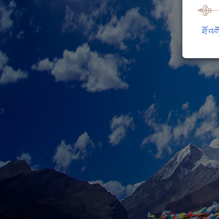
ཐོ་འག