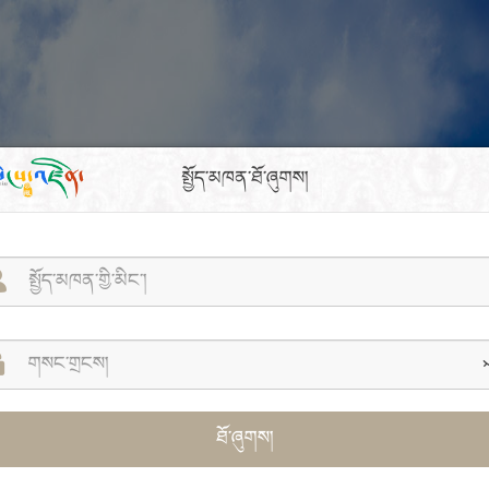
སྤྱོད་མཁན་ཐོ་ཞུགས།
ཐོ་ཞུགས།