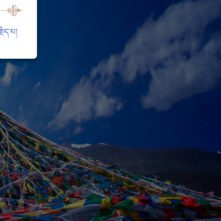
ེད་པ།