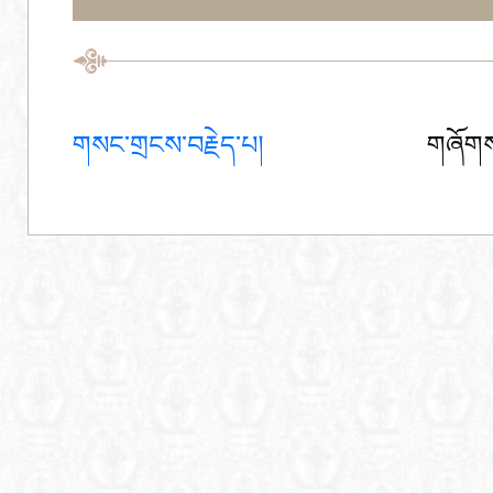
གསང་གྲངས་བརྗེད་པ།
གཞོགས