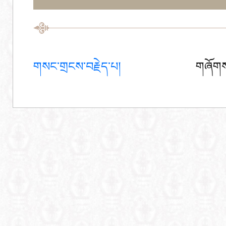
གསང་གྲངས་བརྗེད་པ།
གཞོགས