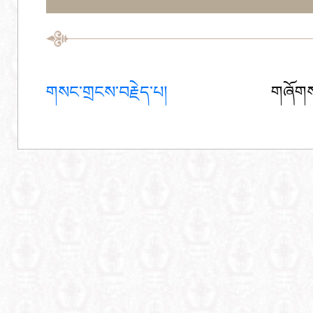
གསང་གྲངས་བརྗེད་པ།
གཞོགས