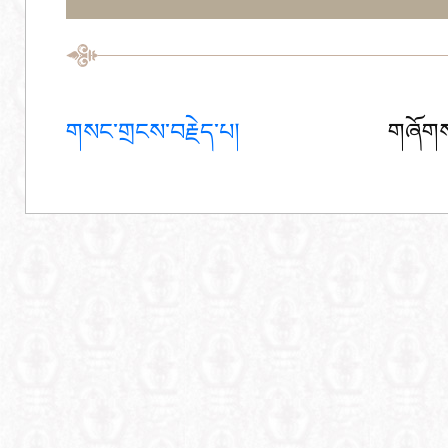
གསང་གྲངས་བརྗེད་པ།
གཞོགས