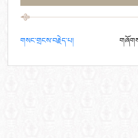
གསང་གྲངས་བརྗེད་པ།
གཞོགས