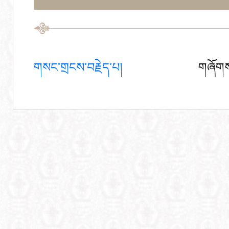
གསང་གྲངས་བརྗེད་པ།
གཞོགས