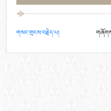
གསང་གྲངས་བརྗེད་པ།
གཞོགས