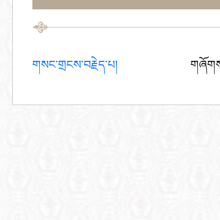
གསང་གྲངས་བརྗེད་པ།
གཞོགས