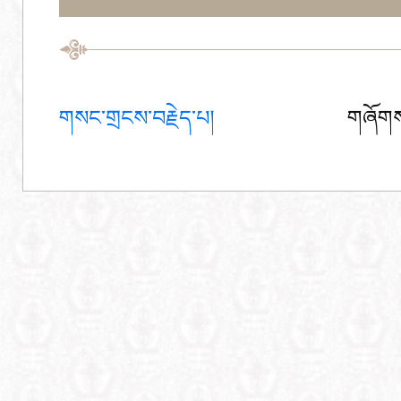
གསང་གྲངས་བརྗེད་པ།
གཞོགས