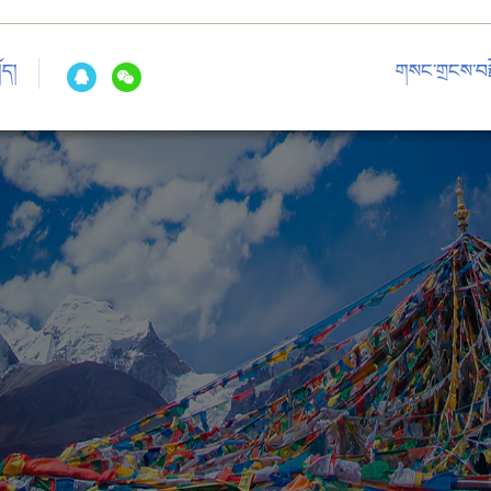
ོད།
གསང་གྲངས་བརྗ