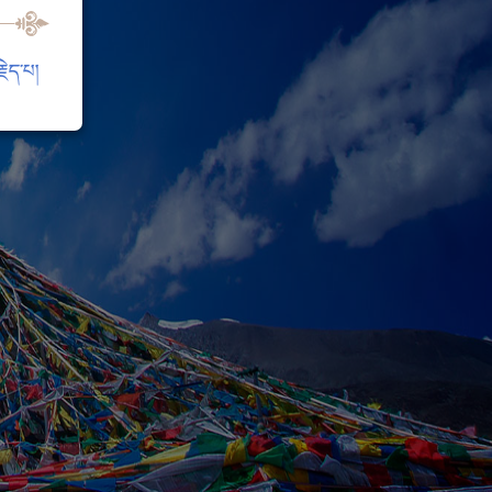
ེད་པ།