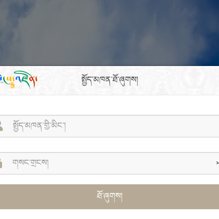
སྤྱོད་མཁན་ཐོ་ཞུགས།
ཐོ་ཞུགས།