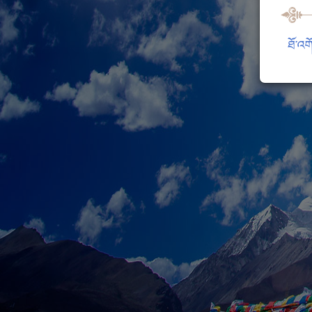
ཐོ་འག