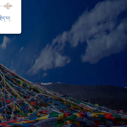
ེད་པ།