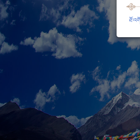
ཐོ་འག