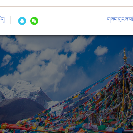
ོད།
གསང་གྲངས་བརྗ