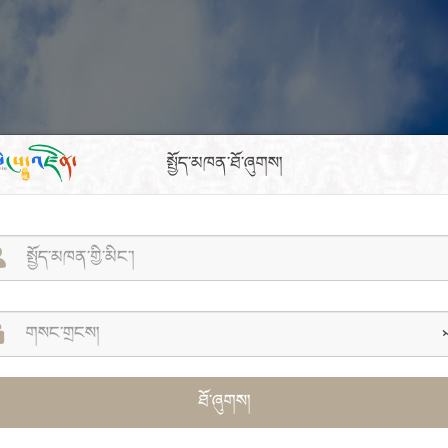
སྤྱོད་མཁན་ཐོ་ཞུགས།
ཐོ་ཞུགས།