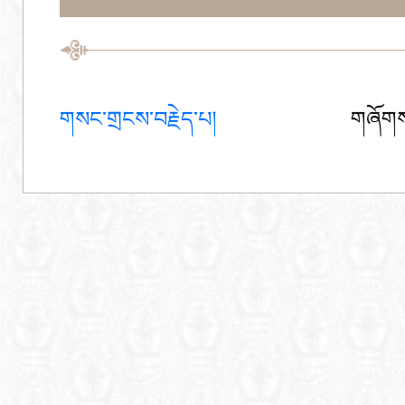
གསང་གྲངས་བརྗེད་པ།
གཞོགས