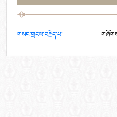
གསང་གྲངས་བརྗེད་པ།
གཞོགས