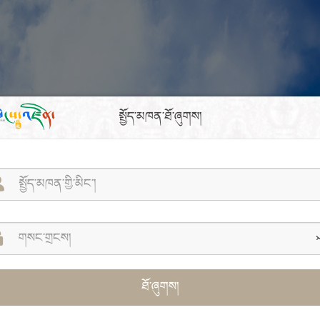
སྤྱོད་མཁན་ཐོ་ཞུགས།
ཐོ་ཞུགས།