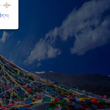
ེད་པ།