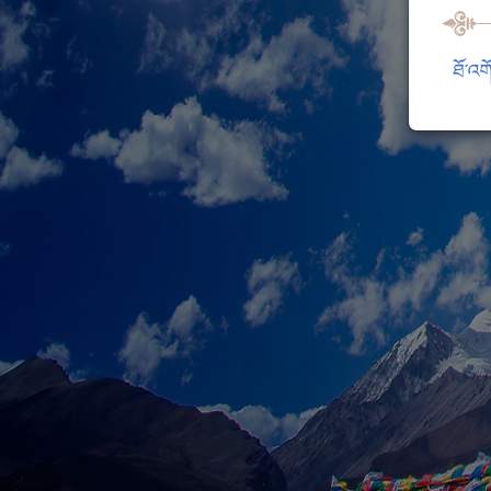
ཐོ་འག