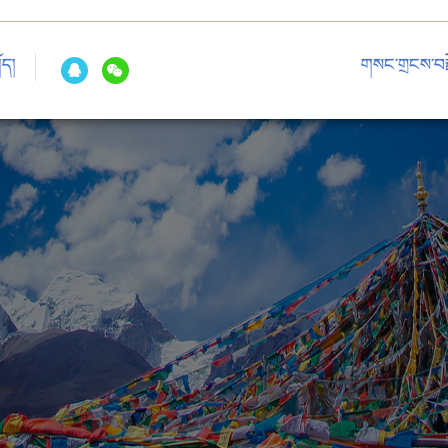
ོད།
གསང་གྲངས་བརྗ