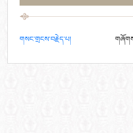
གསང་གྲངས་བརྗེད་པ།
གཞོགས