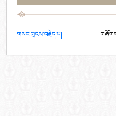
གསང་གྲངས་བརྗེད་པ།
གཞོགས