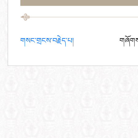
གསང་གྲངས་བརྗེད་པ།
གཞོགས