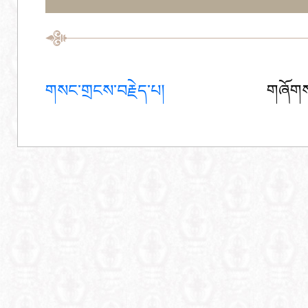
གསང་གྲངས་བརྗེད་པ།
གཞོགས