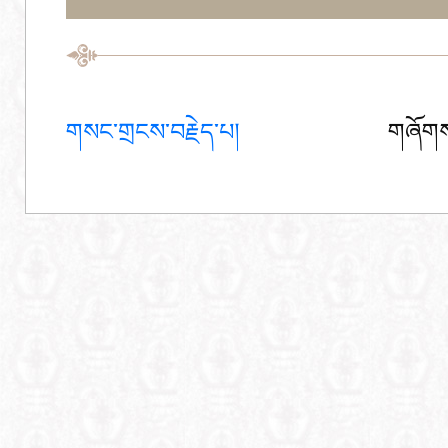
གསང་གྲངས་བརྗེད་པ།
གཞོགས