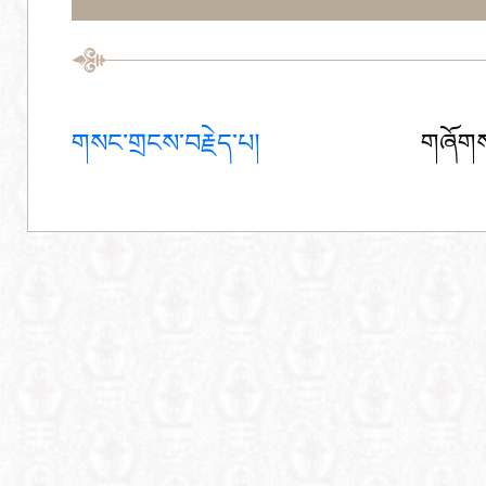
གསང་གྲངས་བརྗེད་པ།
གཞོགས