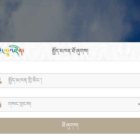
སྤྱོད་མཁན་ཐོ་ཞུགས།
ཐོ་ཞུགས།