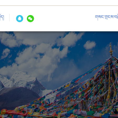
ོད།
གསང་གྲངས་བརྗ