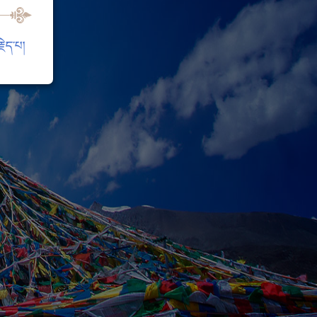
ེད་པ།