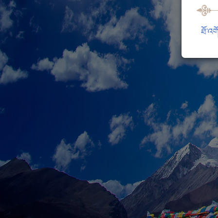
ཐོ་འག