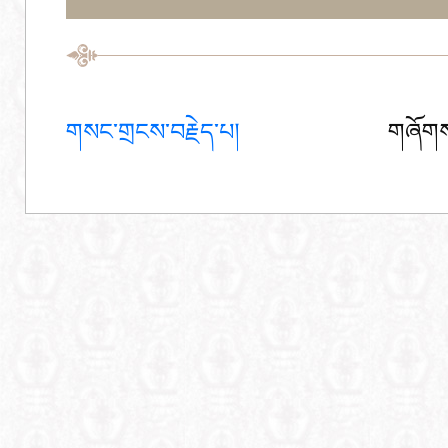
གསང་གྲངས་བརྗེད་པ།
གཞོགས