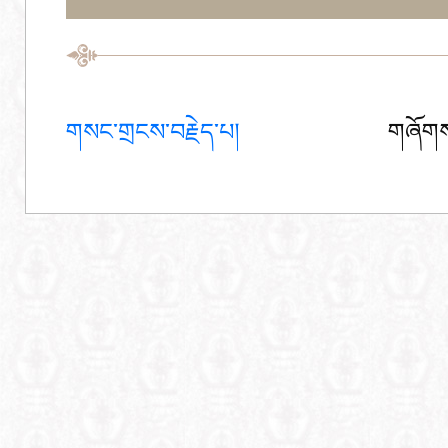
གསང་གྲངས་བརྗེད་པ།
གཞོགས