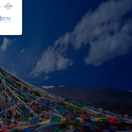
ེད་པ།