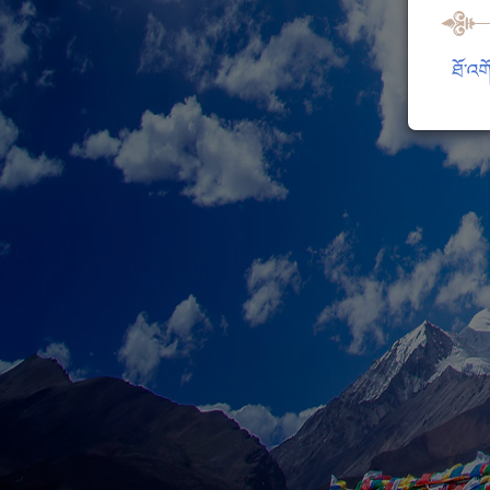
ཐོ་འག