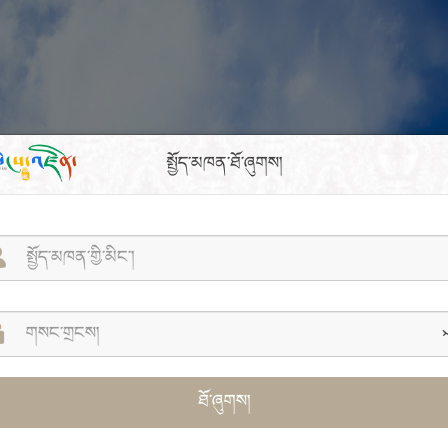
སྤྱོད་མཁན་ཐོ་ཞུགས།
ཐོ་ཞུགས།