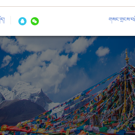
ོད།
གསང་གྲངས་བརྗ