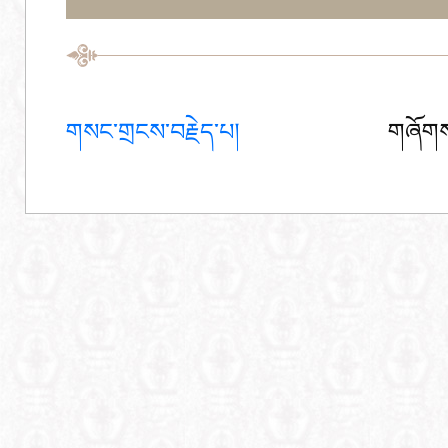
གསང་གྲངས་བརྗེད་པ།
གཞོགས